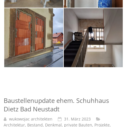
Baustellenupdate ehem. Schuhhaus
Dietz Bad Neustadt
wukowojac architekten
31. März 2023
Architektur
,
Bestand
,
Denkmal
,
private Bauten
,
Projekte
,