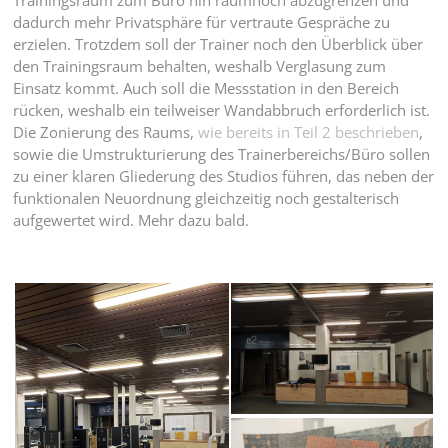
Trainingsraum zum Büro hin raumhoch abzugrenzen und
dadurch mehr Privatsphäre für vertraute Gespräche zu
erzielen. Trotzdem soll der Trainer noch den Überblick über
den Trainingsraum behalten, weshalb Verglasung zum
Einsatz kommt. Auch soll die Messstation in den Bereich
rücken, weshalb ein teilweiser Wandabbruch erforderlich ist.
Die Zonierung des Raums,
wie bereits in Teil 2 beschrieben
,
sowie die Umstrukturierung des Trainerbereichs/Büro sollen
zu einer klaren Gliederung des Studios führen, das neben der
funktionalen Neuordnung gleichzeitig noch gestalterisch
aufgewertet wird. Mehr dazu bald.