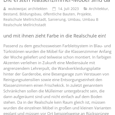
wukowojac architekten
14. Juli 2023
Architektur
,
Bestand
,
Bildungsbau
,
öffentliche Bauten
,
Projekte
,
Realschule Mellrichstadt
,
Sanierung
,
Umbau
,
Umbau B
Realschule Mellrichstadt
und mit ihnen zieht Farbe in die Realschule ein!
Passend zu dem geschossweisen Farbleitsystem in Blau- und
Türkistönen wurden die Möbel für die Klassenzimmer Anfang
der Woche geliefert und teilweise schon montiert. In farbigen
Akzenten verleihen in Zukunft eine Mediensäule mit
angrenzendem Lehrerpult, die Wandverkleidungsplatte
hinter der Garderobe, eine Besengarage zum Verstauen von
Reinigungsutensilien sowie eine Entsorgungseinheit den
Klassenzimmern einen Frischekick. In zuletzt genanntem
Schränkchen sollen die Mülleimer untergebracht sein, die
dann aufgeräumt sind und nicht einfach auf dem Boden
stehen. Da in der Realschule kein Raum gleich ist, müssen
wurden die einzelnen Möbel in großen und kleinen Varianten
geplant und müssen vor Ort beispielsweise an Rücksprünge