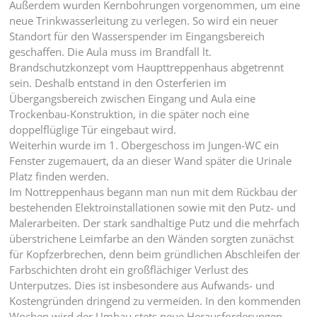
Außerdem wurden Kernbohrungen vorgenommen, um eine
neue Trinkwasserleitung zu verlegen. So wird ein neuer
Standort für den Wasserspender im Eingangsbereich
geschaffen. Die Aula muss im Brandfall lt.
Brandschutzkonzept vom Haupttreppenhaus abgetrennt
sein. Deshalb entstand in den Osterferien im
Übergangsbereich zwischen Eingang und Aula eine
Trockenbau-Konstruktion, in die später noch eine
doppelflüglige Tür eingebaut wird.
Weiterhin wurde im 1. Obergeschoss im Jungen-WC ein
Fenster zugemauert, da an dieser Wand später die Urinale
Platz finden werden.
Im Nottreppenhaus begann man nun mit dem Rückbau der
bestehenden Elektroinstallationen sowie mit den Putz- und
Malerarbeiten. Der stark sandhaltige Putz und die mehrfach
überstrichene Leimfarbe an den Wänden sorgten zunächst
für Kopfzerbrechen, denn beim gründlichen Abschleifen der
Farbschichten droht ein großflächiger Verlust des
Unterputzes. Dies ist insbesondere aus Aufwands- und
Kostengründen dringend zu vermeiden. In den kommenden
Wochen wird der Umbau stets neue Herausforderungen