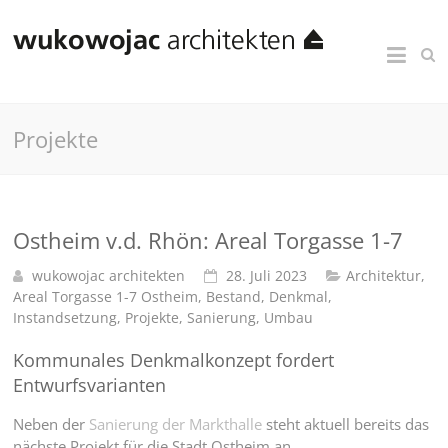
Projekte
Ostheim v.d. Rhön: Areal Torgasse 1-7
wukowojac architekten
28. Juli 2023
Architektur
,
Areal Torgasse 1-7 Ostheim
,
Bestand
,
Denkmal
,
Instandsetzung
,
Projekte
,
Sanierung
,
Umbau
Kommunales Denkmalkonzept fordert
Entwurfsvarianten
Neben der
Sanierung der Markthalle
steht aktuell bereits das
nächste Projekt für die Stadt Ostheim an.