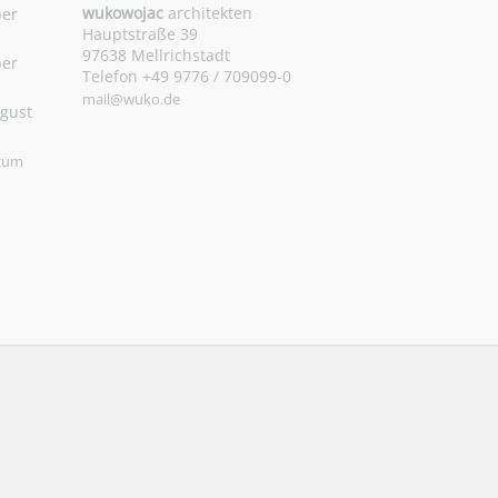
wukowojac
architekten
ber
Hauptstraße 39
97638 Mellrichstadt
ber
Telefon +49 9776 / 709099-0
mail@wuko.de
ugust
 zum