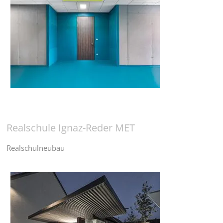
Realschule Ignaz-Reder MET
Realschulneubau