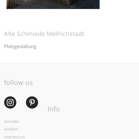
Alte Schmiede Mellrichstadt
Platzgestaltung
follow us
Info
Kontakt
Anfahrt
Impressum