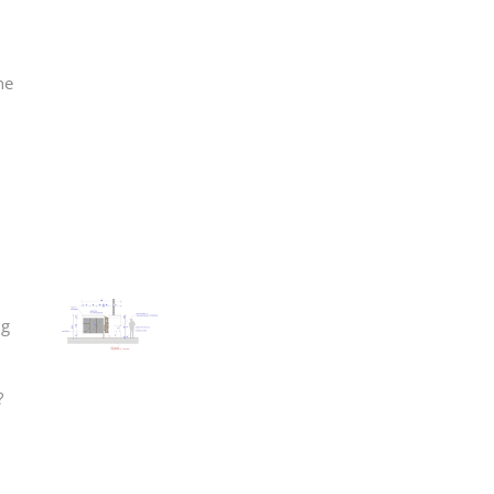
ne
ng
?