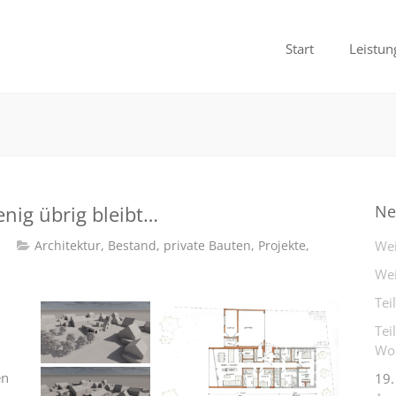
Start
Leistun
ig übrig bleibt…
Ne
Architektur
,
Bestand
,
private Bauten
,
Projekte
,
Wei
Wei
Tei
Tei
Woh
en
19.