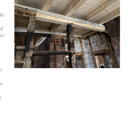
de
nd
en
h
en
t.