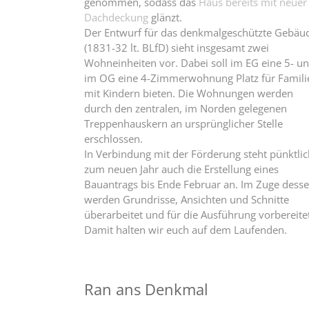
genommen, sodass das
Haus bereits mit neuer
Dachdeckung
glänzt.
Der Entwurf für das denkmalgeschützte Gebäu
(1831-32 lt. BLfD) sieht insgesamt zwei
Wohneinheiten vor. Dabei soll im EG eine 5- u
im OG eine 4-Zimmerwohnung Platz für Famili
mit Kindern bieten. Die Wohnungen werden
durch den zentralen, im Norden gelegenen
Treppenhauskern an ursprünglicher Stelle
erschlossen.
In Verbindung mit der Förderung steht pünktlic
zum neuen Jahr auch die Erstellung eines
Bauantrags bis Ende Februar an. Im Zuge dess
werden Grundrisse, Ansichten und Schnitte
überarbeitet und für die Ausführung vorbereite
Damit halten wir euch auf dem Laufenden.
Ran ans Denkmal