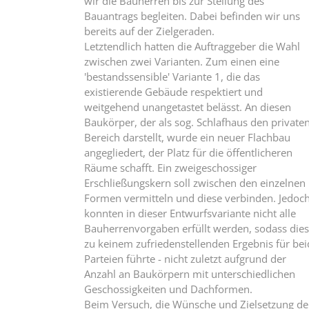
wir die Bauherren bis zur Stellung des
Bauantrags begleiten. Dabei befinden wir uns
bereits auf der Zielgeraden.
Letztendlich hatten die Auftraggeber die Wahl
zwischen zwei Varianten. Zum einen eine
'bestandssensible' Variante 1, die das
existierende Gebäude respektiert und
weitgehend unangetastet belässt. An diesen
Baukörper, der als sog. Schlafhaus den private
Bereich darstellt, wurde ein neuer Flachbau
angegliedert, der Platz für die öffentlicheren
Räume schafft. Ein zweigeschossiger
Erschließungskern soll zwischen den einzelnen
Formen vermitteln und diese verbinden. Jedoc
konnten in dieser Entwurfsvariante nicht alle
Bauherrenvorgaben erfüllt werden, sodass dies
zu keinem zufriedenstellenden Ergebnis für bei
Parteien führte - nicht zuletzt aufgrund der
Anzahl an Baukörpern mit unterschiedlichen
Geschossigkeiten und Dachformen.
Beim Versuch, die Wünsche und Zielsetzung de