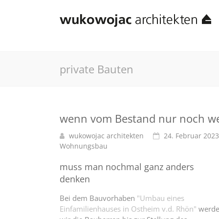
private Bauten
wenn vom Bestand nur noch wen
wukowojac architekten
24. Februar 2023
Wohnungsbau
muss man nochmal ganz anders
denken
Bei dem Bauvorhaben
"Umbau eines
Einfamilienhauses in Ostheim v.d. Rhön"
werd