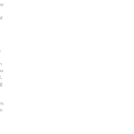
ir
nd
n
n
au
t,
ig
em
en