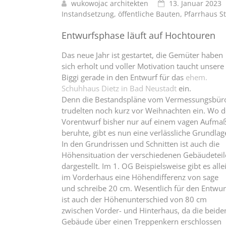
wukowojac architekten
13. Januar 2023
Instandsetzung
,
öffentliche Bauten
,
Pfarrhaus S
Entwurfsphase läuft auf Hochtouren
Das neue Jahr ist gestartet, die Gemüter haben
sich erholt und voller Motivation taucht unsere
Biggi gerade in den Entwurf für das
ehem.
Schuhhaus Dietz in Bad Neustadt
ein.
Denn die Bestandspläne vom Vermessungsbür
trudelten noch kurz vor Weihnachten ein. Wo d
Vorentwurf bisher nur auf einem vagen Aufma
beruhte, gibt es nun eine verlässliche Grundlag
In den Grundrissen und Schnitten ist auch die
Höhensituation der verschiedenen Gebäudeteil
dargestellt. Im 1. OG Beispielsweise gibt es alle
im Vorderhaus eine Höhendifferenz von sage
und schreibe 20 cm. Wesentlich für den Entwur
ist auch der Höhenunterschied von 80 cm
zwischen Vorder- und Hinterhaus, da die beide
Gebäude über einen Treppenkern erschlossen