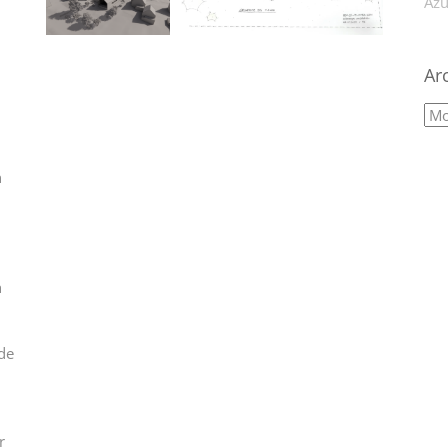
Azu
Ar
n
h
de
r