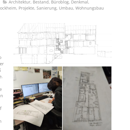
Architektur
,
Bestand
,
Büroblog
,
Denkmal
,
tockheim
,
Projekte
,
Sanierung
,
Umbau
,
Wohnungsbau
o
er
ß
e.
e
in
f
n