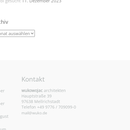
bi gesucht
11. Dezember 2023
chiv
Kontakt
wukowojac
architekten
ber
Hauptstraße 39
97638 Mellrichstadt
ber
Telefon +49 9776 / 709099-0
mail@wuko.de
ugust
 zum