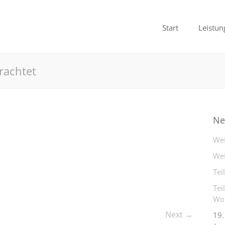
Start
Leistun
rachtet
Ne
Wei
Wei
Tei
Tei
Woh
Next →
19.