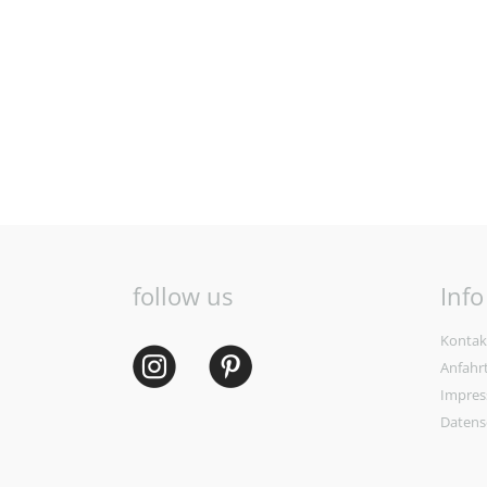
follow us
Info
Kontak
Anfahr
Impre
Datens