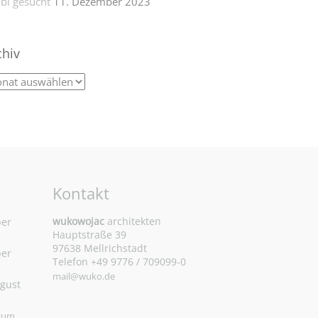
bi gesucht
11. Dezember 2023
chiv
Kontakt
wukowojac
architekten
ber
Hauptstraße 39
97638 Mellrichstadt
ber
Telefon +49 9776 / 709099-0
mail@wuko.de
ugust
 zum