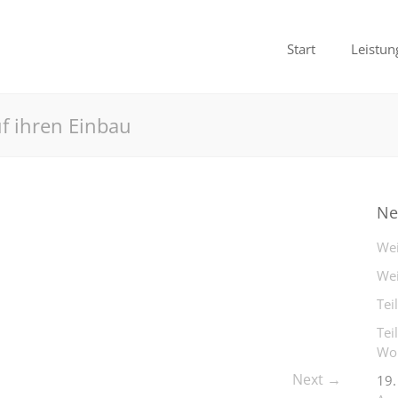
Start
Leistun
f ihren Einbau
Ne
Wei
Wei
Tei
Tei
Woh
Next →
19.