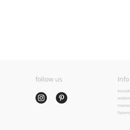
follow us
Info
Kontak
Anfahr
Impre
Datens