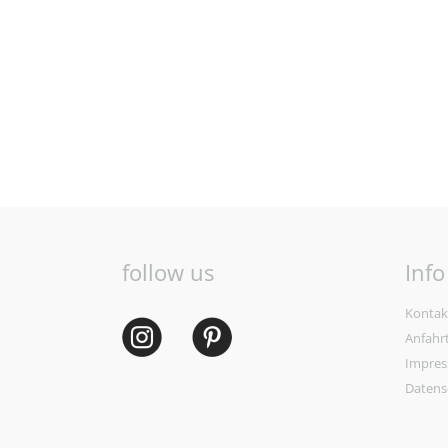
follow us
Info
Kontak
Anfahr
Impre
Datens