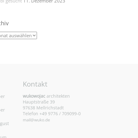
bi gesucht
11. Dezember 2023
chiv
Kontakt
wukowojac
architekten
ber
Hauptstraße 39
97638 Mellrichstadt
ber
Telefon +49 9776 / 709099-0
mail@wuko.de
ugust
 zum