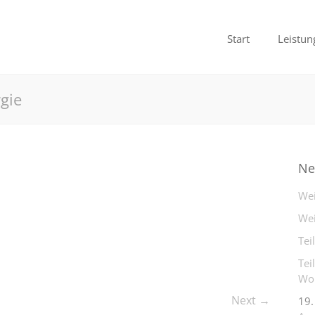
Start
Leistun
gie
Ne
Wei
Wei
Tei
Tei
Woh
Next →
19.