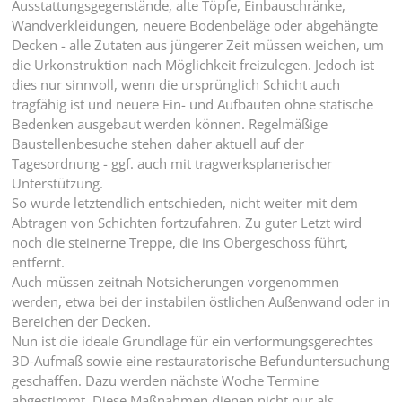
Ausstattungsgegenstände, alte Töpfe, Einbauschränke,
Wandverkleidungen, neuere Bodenbeläge oder abgehängte
Decken - alle Zutaten aus jüngerer Zeit müssen weichen, um
die Urkonstruktion nach Möglichkeit freizulegen. Jedoch ist
dies nur sinnvoll, wenn die ursprünglich Schicht auch
tragfähig ist und neuere Ein- und Aufbauten ohne statische
Bedenken ausgebaut werden können. Regelmäßige
Baustellenbesuche stehen daher aktuell auf der
Tagesordnung - ggf. auch mit tragwerksplanerischer
Unterstützung.
So wurde letztendlich entschieden, nicht weiter mit dem
Abtragen von Schichten fortzufahren. Zu guter Letzt wird
noch die steinerne Treppe, die ins Obergeschoss führt,
entfernt.
Auch müssen zeitnah Notsicherungen vorgenommen
werden, etwa bei der instabilen östlichen Außenwand oder in
Bereichen der Decken.
Nun ist die ideale Grundlage für ein verformungsgerechtes
3D-Aufmaß sowie eine restauratorische Befunduntersuchung
geschaffen. Dazu werden nächste Woche Termine
abgestimmt. Diese Maßnahmen dienen nicht nur als