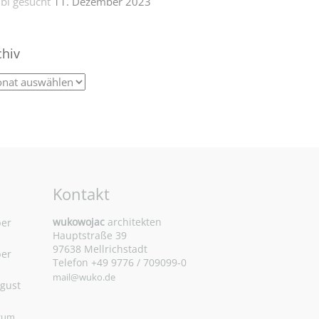
bi gesucht
11. Dezember 2023
chiv
Kontakt
wukowojac
architekten
ber
Hauptstraße 39
97638 Mellrichstadt
ber
Telefon +49 9776 / 709099-0
mail@wuko.de
ugust
 zum