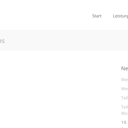
Start
Leistun
hs
Ne
Wei
Wei
Tei
Tei
Woh
19.