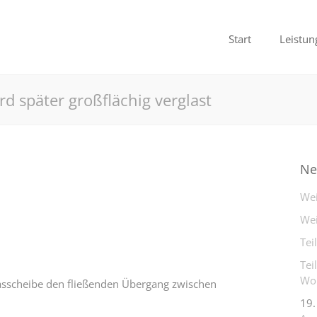
Start
Leistun
d später großflächig verglast
Ne
Wei
Wei
Tei
Tei
Woh
 Glasscheibe den fließenden Übergang zwischen
19.