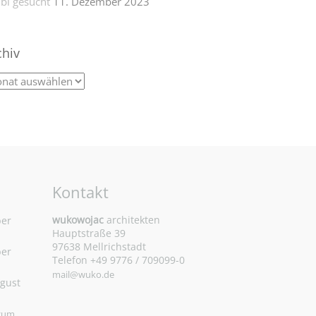
bi gesucht
11. Dezember 2023
chiv
Kontakt
wukowojac
architekten
ber
Hauptstraße 39
97638 Mellrichstadt
ber
Telefon +49 9776 / 709099-0
mail@wuko.de
ugust
 zum