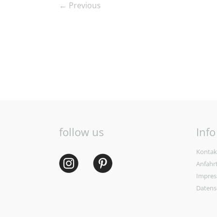
← Previous
follow us
Info
Kontak
Anfahr
Impre
Datens