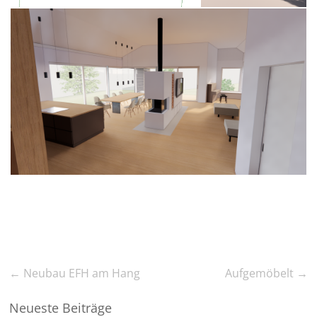
←
Neubau EFH am Hang
Aufgemöbelt
→
Neueste Beiträge