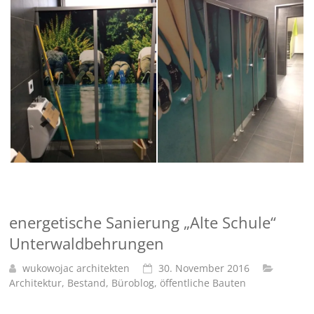
energetische Sanierung „Alte Schule“
Unterwaldbehrungen
wukowojac architekten
30. November 2016
Architektur
,
Bestand
,
Büroblog
,
öffentliche Bauten