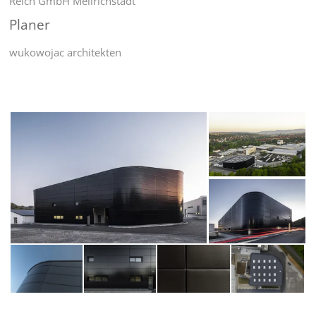
Reich GmbH Mellrichstadt
Planer
wukowojac architekten