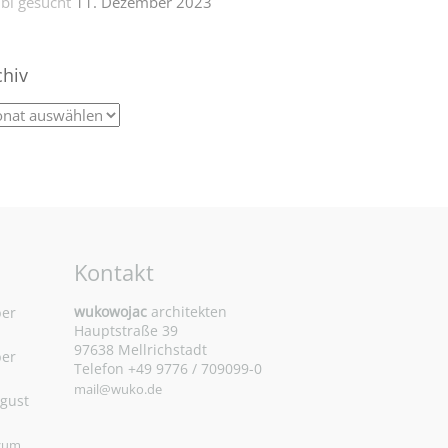
bi gesucht
11. Dezember 2023
chiv
Kontakt
wukowojac
architekten
ber
Hauptstraße 39
97638 Mellrichstadt
ber
Telefon +49 9776 / 709099-0
mail@wuko.de
ugust
 zum