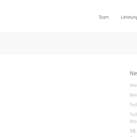
Start
Leistun
Ne
Wei
Wei
Tei
Tei
Woh
19.