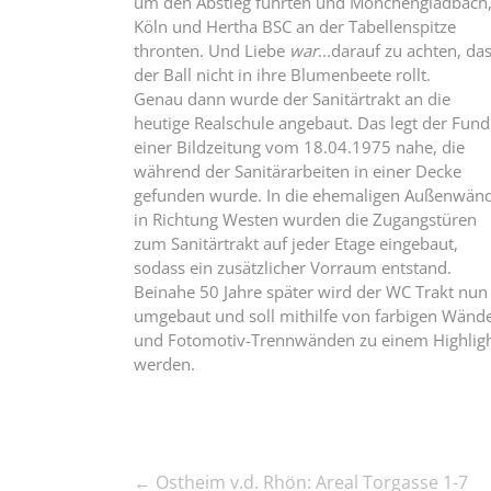
um den Abstieg führten und Mönchengladbach
Köln und Hertha BSC an der Tabellenspitze
thronten. Und Liebe
war
...darauf zu achten, da
der Ball nicht in ihre Blumenbeete rollt.
Genau dann wurde der Sanitärtrakt an die
heutige Realschule angebaut. Das legt der Fund
einer Bildzeitung vom 18.04.1975 nahe, die
während der Sanitärarbeiten in einer Decke
gefunden wurde. In die ehemaligen Außenwän
in Richtung Westen wurden die Zugangstüren
zum Sanitärtrakt auf jeder Etage eingebaut,
sodass ein zusätzlicher Vorraum entstand.
Beinahe 50 Jahre später wird der WC Trakt nun
umgebaut und soll mithilfe von farbigen Wänd
und Fotomotiv-Trennwänden zu einem Highlig
werden.
←
Ostheim v.d. Rhön: Areal Torgasse 1-7