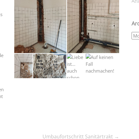
,
Azu
ss
Ar
de
en
ht
Umbaufortschritt Sanitärtrakt
→