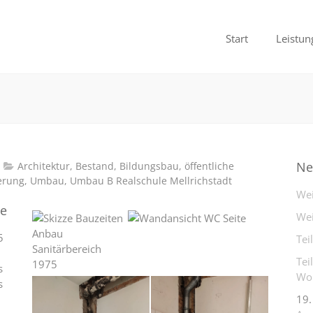
Start
Leistun
Ne
Architektur
,
Bestand
,
Bildungsbau
,
öffentliche
erung
,
Umbau
,
Umbau B Realschule Mellrichstadt
Wei
le
Wei
5
Tei
Tei
s
Woh
s
19.