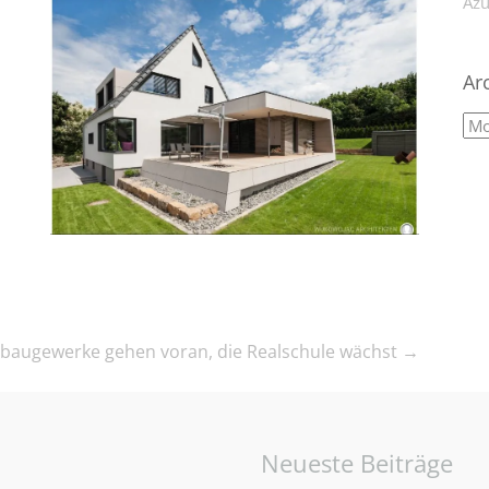
Azu
Ar
sbaugewerke gehen voran, die Realschule wächst
→
Neueste Beiträge