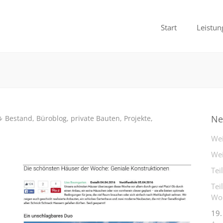
Start
Leistun
Ne
Bestand
,
Büroblog
,
private Bauten
,
Projekte
,
Wei
Wei
Tei
Tei
Woh
19.