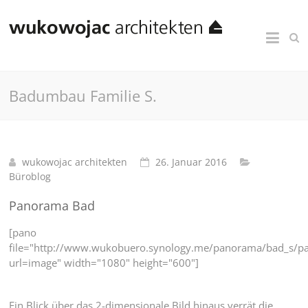
Badumbau Familie S.
wukowojac architekten
26. Januar 2016
Büroblog
Panorama Bad
[pano
file="http://www.wukobuero.synology.me/panorama/bad_s/p
url=image" width="1080" height="600"]
Ein Blick über das 2-dimensionale Bild hinaus verrät die