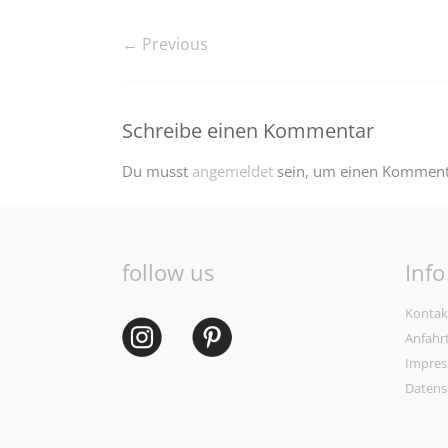
← Previous
Schreibe einen Kommentar
Du musst
angemeldet
sein, um einen Komment
follow us
Info
Kontak
Anfahr
Impre
Datens