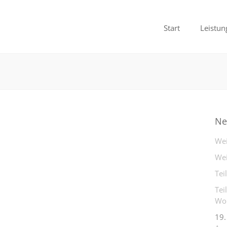
Start
Leistun
Ne
Wei
Wei
Tei
Tei
Woh
19.