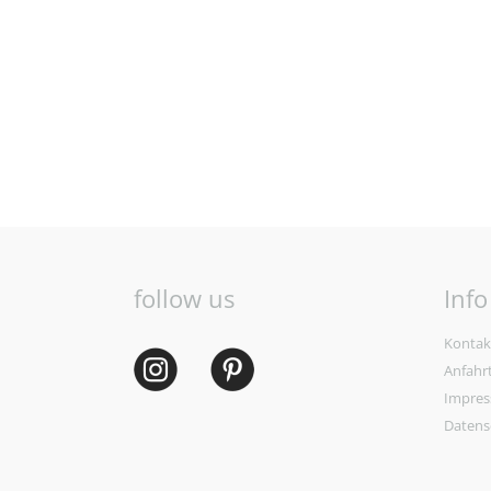
follow us
Info
Kontak
Anfahr
Impre
Datens