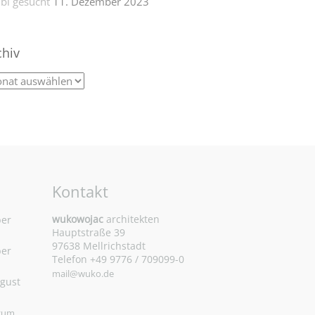
bi gesucht
11. Dezember 2023
chiv
Kontakt
wukowojac
architekten
ber
Hauptstraße 39
97638 Mellrichstadt
ber
Telefon +49 9776 / 709099-0
mail@wuko.de
ugust
 zum