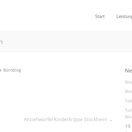
Start
Leistun
m
Ne
Büroblog
Wei
Wei
Tei
Tei
Woh
Anziehwürfel Kinderkrippe Stockheim
→
19.