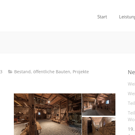
Start
Leistun
Ne
13
Bestand
,
öffentliche Bauten
,
Projekte
Wei
Wei
Tei
Tei
Woh
19.