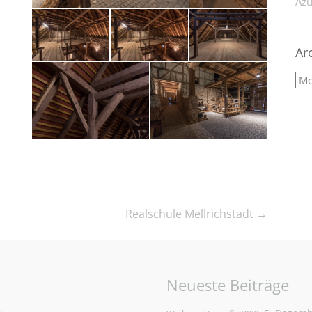
Azu
Ar
Realschule Mellrichstadt
→
Neueste Beiträge