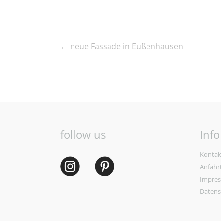
←
neue Fassade in Eußenhausen
follow us
Info
Kontak
Anfahr
Impre
Datens