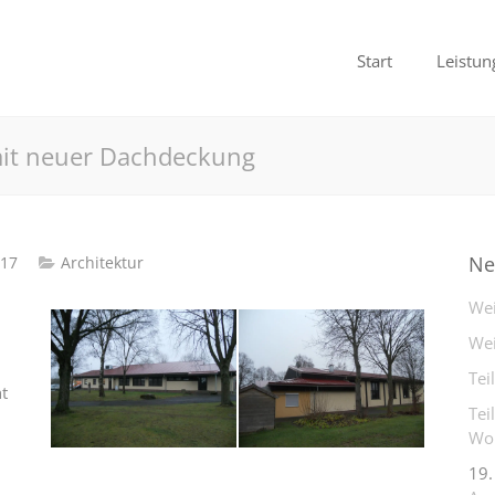
Start
Leistun
mit neuer Dachdeckung
Ne
017
Architektur
Wei
Wei
Tei
t
Tei
Woh
19.