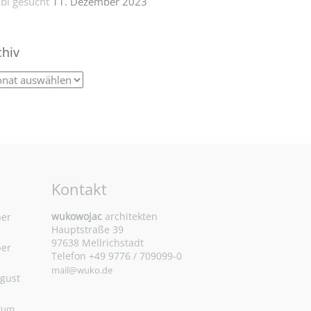
bi gesucht
11. Dezember 2023
chiv
Kontakt
wukowojac
architekten
ber
Hauptstraße 39
97638 Mellrichstadt
ber
Telefon +49 9776 / 709099-0
mail@wuko.de
ugust
 zum