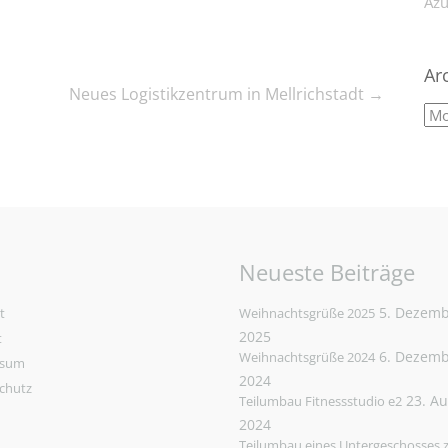
Azu
Ar
Neues Logistikzentrum in Mellrichstadt
→
Neueste Beiträge
5. Dezem
t
Weihnachtsgrüße 2025
2025
t
6. Dezem
Weihnachtsgrüße 2024
ssum
2024
chutz
23. A
Teilumbau Fitnessstudio e2
2024
Teilumbau eines Untergeschosses