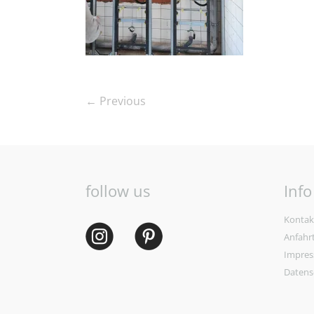
← Previous
follow us
Info
Kontak
Anfahr
Impre
Datens