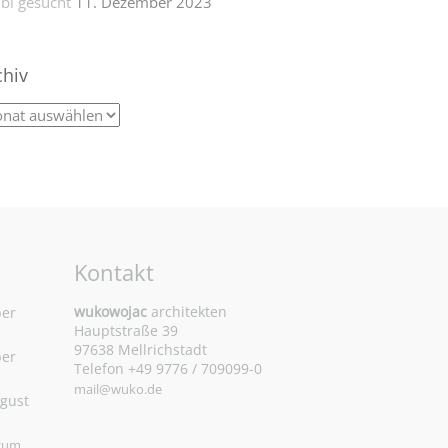
bi gesucht
11. Dezember 2023
chiv
Kontakt
wukowojac
architekten
ber
Hauptstraße 39
97638 Mellrichstadt
ber
Telefon +49 9776 / 709099-0
mail@wuko.de
ugust
 zum