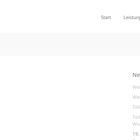
Start
Leistun
Ne
Wei
Wei
Tei
Tei
Woh
19.