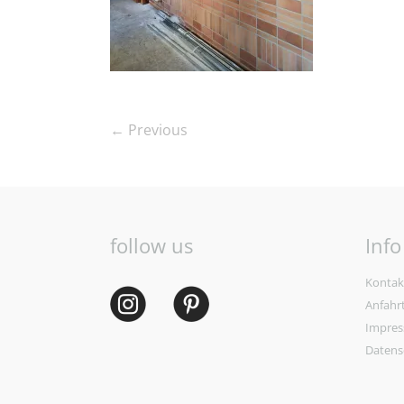
← Previous
follow us
Info
Kontak
Anfahr
Impre
Datens