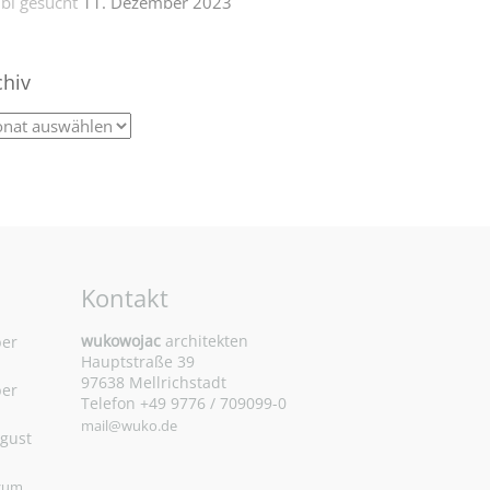
bi gesucht
11. Dezember 2023
chiv
Kontakt
wukowojac
architekten
ber
Hauptstraße 39
97638 Mellrichstadt
ber
Telefon +49 9776 / 709099-0
mail@wuko.de
ugust
 zum