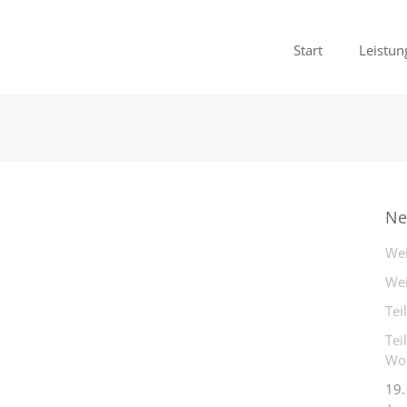
Start
Leistun
Ne
Wei
Wei
Tei
Tei
Woh
19.