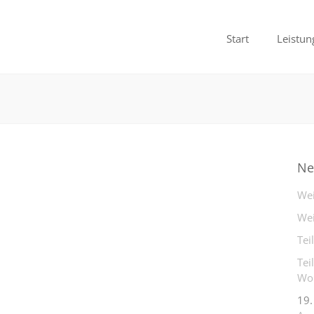
Start
Leistun
Ne
Wei
Wei
Tei
Tei
Woh
19.