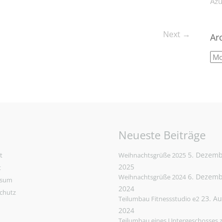
Azu
Next →
Ar
Neueste Beiträge
5. Dezem
t
Weihnachtsgrüße 2025
2025
t
6. Dezem
Weihnachtsgrüße 2024
ssum
2024
chutz
23. A
Teilumbau Fitnessstudio e2
2024
Teilumbau eines Untergeschosses