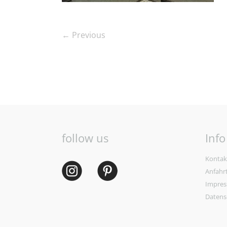
← Previous
follow us
Info
Kontak
Anfahr
Impre
Datens