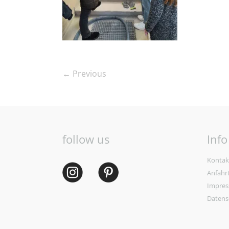
← Previous
follow us
Info
Kontak
Anfahr
Impre
Datens