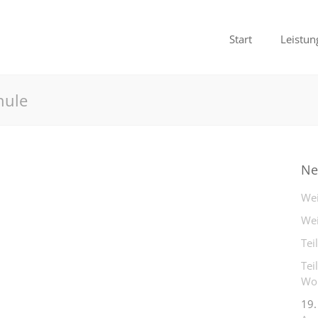
Start
Leistun
hule
Ne
Wei
Wei
Tei
Tei
Woh
19.