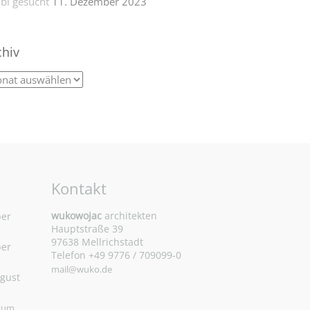
bi gesucht
11. Dezember 2023
chiv
Kontakt
wukowojac
architekten
ber
Hauptstraße 39
97638 Mellrichstadt
ber
Telefon +49 9776 / 709099-0
mail@wuko.de
ugust
 zum