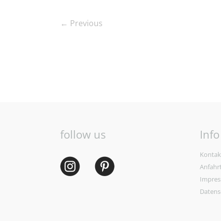
← Previous
follow us
Info
Kontak
Anfahr
Impre
Datens