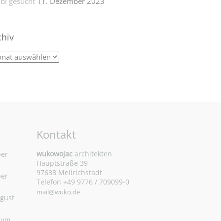
bi gesucht
11. Dezember 2023
chiv
Kontakt
wukowojac
architekten
ber
Hauptstraße 39
97638 Mellrichstadt
ber
Telefon +49 9776 / 709099-0
mail@wuko.de
ugust
 zum