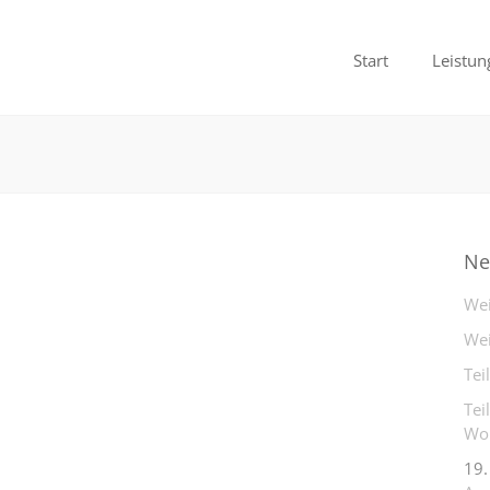
Start
Leistun
Ne
Wei
Wei
Tei
Tei
Woh
19.