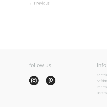
← Previous
follow us
Info
Kontak
Anfahr
Impre
Datens