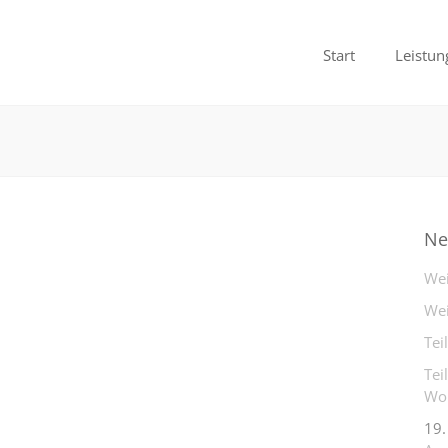
Start
Leistun
Ne
Wei
Wei
Tei
Tei
Woh
19.