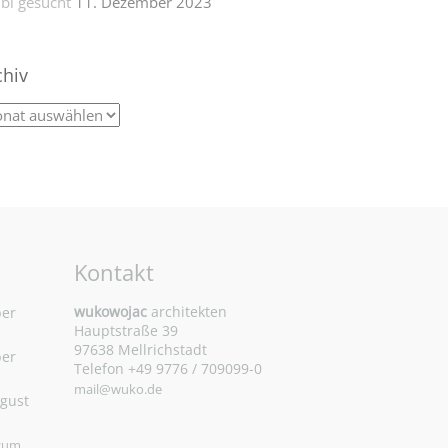
bi gesucht
11. Dezember 2023
chiv
Kontakt
wukowojac
architekten
ber
Hauptstraße 39
97638 Mellrichstadt
ber
Telefon +49 9776 / 709099-0
mail@wuko.de
ugust
 zum