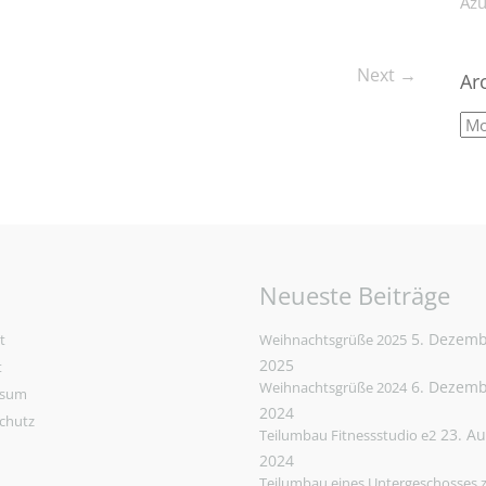
Azu
Next →
Ar
Neueste Beiträge
5. Dezem
t
Weihnachtsgrüße 2025
2025
t
6. Dezem
Weihnachtsgrüße 2024
ssum
2024
chutz
23. A
Teilumbau Fitnessstudio e2
2024
Teilumbau eines Untergeschosses