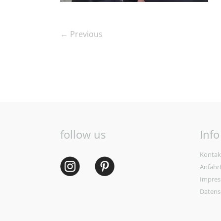
← Previous
follow us
Info
Kontak
Anfahr
Impre
Datens