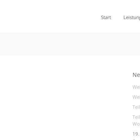
Start
Leistun
Ne
Wei
Wei
Tei
Tei
Woh
19.