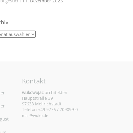
bi gesucht
11. Dezember 2023
chiv
Kontakt
wukowojac
architekten
ber
Hauptstraße 39
97638 Mellrichstadt
ber
Telefon +49 9776 / 709099-0
mail@wuko.de
ugust
 zum